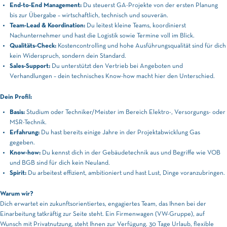
End-to-End Management:
Du steuerst GA-Projekte von der ersten Planung
bis zur Übergabe – wirtschaftlich, technisch und souverän.
Team-Lead & Koordination:
Du leitest kleine Teams, koordinierst
Nachunternehmer und hast die Logistik sowie Termine voll im Blick.
Qualitäts-Check:
Kostencontrolling und hohe Ausführungsqualität sind für dich
kein Widerspruch, sondern dein Standard.
Sales-Support:
Du unterstützt den Vertrieb bei Angeboten und
Verhandlungen – dein technisches Know-how macht hier den Unterschied.
Dein Profil:
Basis:
Studium oder Techniker/Meister im Bereich Elektro-, Versorgungs- oder
MSR-Technik.
Erfahrung:
Du hast bereits einige Jahre in der Projektabwicklung Gas
gegeben.
Know-how:
Du kennst dich in der Gebäudetechnik aus und Begriffe wie VOB
und BGB sind für dich kein Neuland.
Spirit:
Du arbeitest effizient, ambitioniert und hast Lust, Dinge voranzubringen.
Warum wir?
Dich erwartet ein zukunftsorientiertes, engagiertes Team, das Ihnen bei der
Einarbeitung tatkräftig zur Seite steht. Ein Firmenwagen (VW-Gruppe), auf
Wunsch mit Privatnutzung, steht Ihnen zur Verfügung. 30 Tage Urlaub, flexible