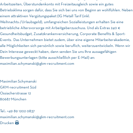
Arbeitszeiten, Überstundenkonto mit Freizeitausgleich sowie ein gutes
Betriebsklima sorgen dafür, dass Sie sich bei uns von Beginn an wohlfühlen. Neben
einem attraktiven Vergütungspaket (IG Metall Tarif (inkl.
Weihnachts-/Urlaubsgeld), umfangreichen Sozialleistungen erhalten Sie eine
betriebliche Altersvorsorge mit Arbeitgeberzuschuss
. Und als Extras
240 €
Gesundheitsbudget, Zusatzkrankenversicherung, Corporate Benefits & Sport-
Events. Das Unternehmen bietet zudem, über eine eigene Mitarbeiterakademie,
alle Möglichkeiten sich persönlich sowie beruflich, weiterzuentwickeln. Wenn wir
Dein Interesse geweckt haben, dann senden Sie uns Ihre aussagefähigen
Bewerbungsunterlagen (bitte ausschließlich per E-Mail) an:
maximilian.schymanski@gkm-recruitment.com
Maximilian Schymanski
GKM-recruitment Süd
Ossiacherstrasse 12
80687 München
Tel.: +49 89 1202 0837
maximilian.schymanski@gkm-recruitment.com
Drucken